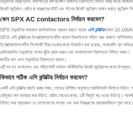
বৈদ্যুতিক বিচ্ছিন্নতা: কর্মক্ষেত্রে রক্ষণাবেক্ষণ কর্মীদের নিরাপত্তা নিশ্চিত করার জন্য সার্কি
রিমোট কন্ট্রোল: মোটর বা সরঞ্জামের স্টার্ট এবং স্টপের রিমোট কন্ট্রোল অর্জন করতে কন্ট্রোল
কেন SPX AC contactors নির্বাচন করবেন?
SPX বৈদ্যুতিক কারখানা কাস্টমাইজড প্রদান করতে পারেন
এসি কন্টাক্টর
বর্তমান 10-100
SPX এসি কন্টাক্টরের ইলেক্ট্রোম্যাগনেটিক কয়েল ডিজাইনকে শক্তি খরচ কমাতে অপ্টিমাই
ইলেক্ট্রোম্যাগনেটিক সিস্টেমটি নীরব হওয়ার জন্য ডিজাইন করা হয়েছে, অপারেটিং শব্দ কমিয
দুর্ঘটনাজনিত বৈদ্যুতিক শকের ঝুঁকি হ্রাস করুন এবং অপারেশনাল নিরাপত্তা নিশ্চিত করুন।
জাতীয় মান মেনে বৈদ্যুতিক নিরাপত্তা বাড়ান।
এটি ঘন ঘন অপারেশন এবং শক্তিশালী বর্তমান সার্কিটগুলির রিমোট কন্ট্রোলের জন্য উপযুক্ত,
কিভাবে সঠিক এসি কন্টাক্টর নির্বাচন করবেন?
একটি এসি কন্টাক্টর বাছাই করার সময়, লোডের বৈশিষ্ট্য অনুসারে পরামিতিগুলি মিলানো উচি
রেটযুক্ত মান ব্যবহার করা উচিত; মোটর লোডের জন্য, এটি কিছুটা বড় হওয়া উচিত)। আকর্ষ
নিশ্চিত করা প্রয়োজন যে যোগাযোগের সংখ্যা এবং ধরন নিয়ন্ত্রণের প্রয়োজনীয়তা পূরণ কর