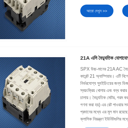
আরো দেখুন >>
21A এসি বৈদ্যুতিক যোগাযো
SPX উচ্চ-মানের 21A AC বৈদ্যুতি
কারেন্ট 21 অ্যাম্পিয়ার। এটি 
নির্ভরযোগ্য স্যুইচিংয়ের জন্য ডিজ
স্বয়ংক্রিয় খোলার এবং বন্ধ করার
চালায়। বৈদ্যুতিক মোটর, গরম ক
গণনা করা হয়) এর রেট পাওয়ার সহ
প্রদানের মধ্যে এর মূল মান রয়েছে
ক্লাসিক নিয়ন্ত্রণ ইউনিটগুলির ম