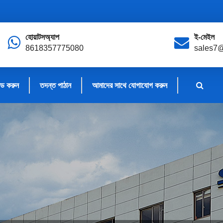
হোয়াটসঅ্যাপ
ই-মেইল
8618357775080
sales7
ড করুন
তদন্ত পাঠান
আমাদের সাথে যোগাযোগ করুন