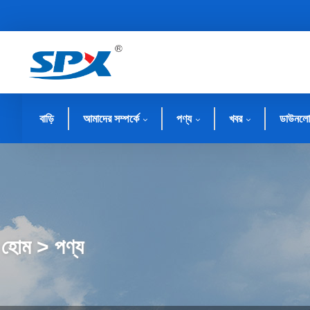
বাড়ি
আমাদের সম্পর্কে
পণ্য
খবর
ডাউনলো
হোম > পণ্য